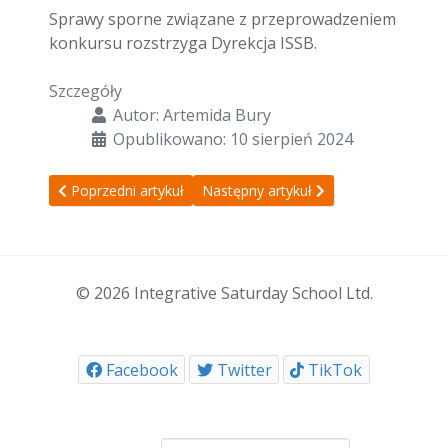
Sprawy sporne związane z przeprowadzeniem
konkursu rozstrzyga Dyrekcja ISSB.
Szczegóły
Autor:
Artemida Bury
Opublikowano: 10 sierpień 2024
Poprzedni artykuł: Zajęcia dodatkowe rok szkolny 24/25
Następny artykuł: Dzień Otwarty 06/
Poprzedni artykuł
Następny artykuł
© 2026 Integrative Saturday School Ltd.
Facebook
Twitter
TikTok