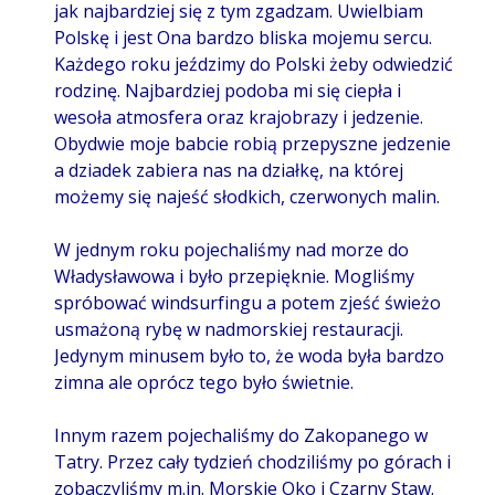
jak najbardziej się z tym zgadzam. Uwielbiam
Polskę i jest Ona bardzo bliska mojemu sercu.
Każdego roku jeździmy do Polski żeby odwiedzić
rodzinę. Najbardziej podoba mi się ciepła i
wesoła atmosfera oraz krajobrazy i jedzenie.
Obydwie moje babcie robią przepyszne jedzenie
a dziadek zabiera nas na działkę, na której
możemy się najeść słodkich, czerwonych malin.
W jednym roku pojechaliśmy nad morze do
Władysławowa i było przepięknie. Mogliśmy
spróbować windsurfingu a potem zjeść świeżo
usmażoną rybę w nadmorskiej restauracji.
Jedynym minusem było to, że woda była bardzo
zimna ale oprócz tego było świetnie.
Innym razem pojechaliśmy do Zakopanego w
Tatry. Przez cały tydzień chodziliśmy po górach i
zobaczyliśmy m.in. Morskie Oko i Czarny Staw.