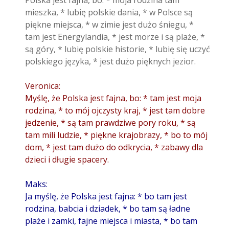
Polska jest fajna, bo: * moja rodzina tam
mieszka, * lubię polskie dania, * w Polsce są
piękne miejsca, * w zimie jest dużo śniegu, *
tam jest Energylandia, * jest morze i są plaże, *
są góry, * lubię polskie historie, * lubię się uczyć
polskiego języka, * jest dużo pięknych jezior.
Veronica:
Myślę, że Polska jest fajna, bo: * tam jest moja
rodzina, * to mój ojczysty kraj, * jest tam dobre
jedzenie, * są tam prawdziwe pory roku, * są
tam mili ludzie, * piękne krajobrazy, * bo to mój
dom, * jest tam dużo do odkrycia, * zabawy dla
dzieci i długie spacery.
Maks:
Ja myślę, że Polska jest fajna: * bo tam jest
rodzina, babcia i dziadek, * bo tam są ładne
plaże i zamki, fajne miejsca i miasta, * bo tam