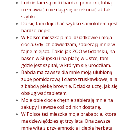
Ludzie tam są mili i bardzo pomocni, lubią
rozmawiać i nie dają się przekonać aż tak
szybko,
Da się tam dojechać szybko samolotem i jest
bardzo ciepło,
W Polsce mieszkaja moi dziadkowie i moja
ciocia. Gdy ich odwiedzam, zabierają mnie w
fajne miejsca.
Takie jak ZOO w Gdansku, na
basen w Słupsku i na plażę w Ustce, tam
gdzie jest szpital, w którym się urodziłam.
Babcia ma zawsze dla mnie moją ulubioną
zupę pomidorową i ciasto truskawkowe, a ja
z babcią piekę brownie. Dziadka uczę, jak się
obsługiwać tabletem.
Moje obie ciocie chętnie zabierają mnie na
zakupy i zawsze coś od nich dostanę.
W Polsce też mieszka moja prababcia, ktora
ma dziewięćdziesiąt trzy lata. Ona zawsze
mnie wita z przyjemnością i ciepłą herbatą.