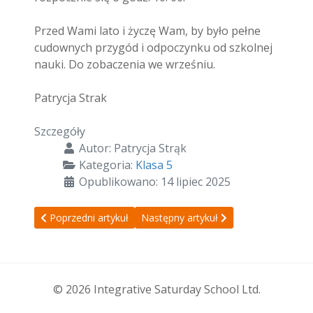
Przed Wami lato i życzę Wam, by było pełne
cudownych przygód i odpoczynku od szkolnej
nauki. Do zobaczenia we wrześniu.
Patrycja Strak
Szczegóły
Autor:
Patrycja Strąk
Kategoria:
Klasa 5
Opublikowano: 14 lipiec 2025
Poprzedni artykuł: Zajęcia 20/09/25
Następny artykuł: Zajęcia 21/05/25
Poprzedni artykuł
Następny artykuł
© 2026 Integrative Saturday School Ltd.