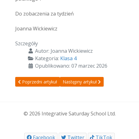
Do zobaczenia za tydzień
Joanna Wickiewicz
Szczegóły
Autor:
Joanna Wickiewicz
Kategoria:
Klasa 4
Opublikowano: 07 marzec 2026
Poprzedni artykuł: Opis zajęć z 14.03.2026
Następny artykuł: Opis zajęć z 28.02.
Poprzedni artykuł
Następny artykuł
© 2026 Integrative Saturday School Ltd.
Facebook
Twitter
TikTok