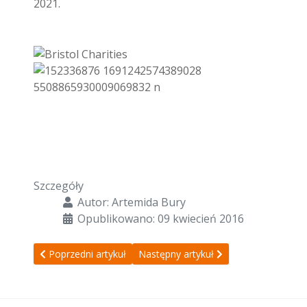
2021.
Szczegóły
Autor:
Artemida Bury
Opublikowano: 09 kwiecień 2016
Poprzedni artykuł: Zasady zaliczenia termu III
Następny artykuł: Procedury / Policies
Poprzedni artykuł
Następny artykuł