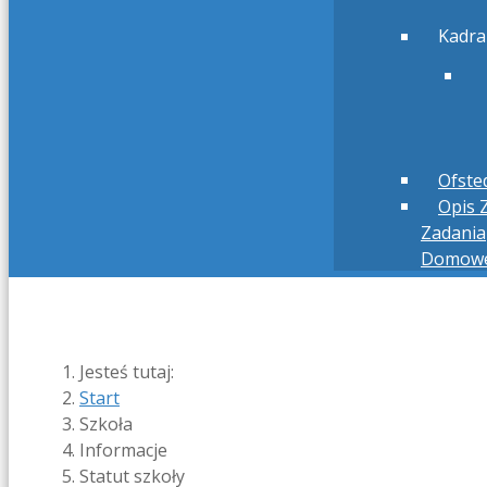
Kadra
Ofste
Opis Z
Zadania
Domow
Jesteś tutaj:
Start
Szkoła
Informacje
Statut szkoły