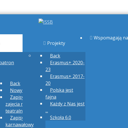
Wspomagają na
a
Projekty
Back
patron
Erasmus+ 2020-
23
ń
Erasmus+ 2017-
20
Back
Polska jest
Nowy uczeń
fajna
Zapisy na
Każdy z Nas jest
zajęcia muzyczno-
...
teatralne
Szkoła 6.0
Zapisy na bal
karnawałowy