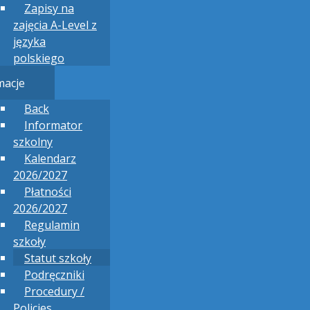
Zapisy na
zajęcia A-Level z
języka
polskiego
macje
Back
Informator
szkolny
Kalendarz
2026/2027
Płatności
2026/2027
Regulamin
szkoły
Statut szkoły
Podręczniki
Procedury /
Policies