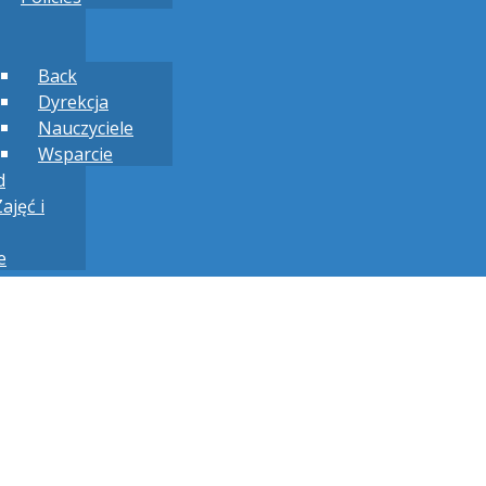
Back
Dyrekcja
Nauczyciele
Wsparcie
d
ajęć i
e