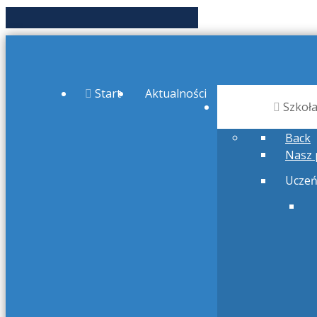
Start
Aktualności
Szkoł
Back
Nasz 
Ucze